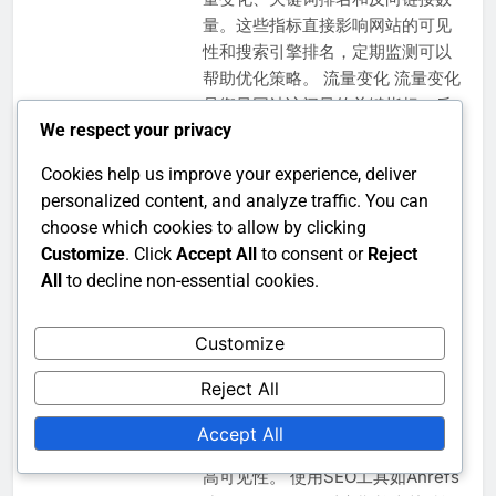
量。这些指标直接影响网站的可见
性和搜索引擎排名，定期监测可以
帮助优化策略。 流量变化 流量变化
是衡量网站访问量的关键指标，反
We respect your privacy
映了用户对网站内容的兴趣。定期
分析流量趋势可以帮助识别哪些内
Cookies help us improve your experience, deliver
容吸引了更多访问者，以及哪些页
personalized content, and analyze traffic. You can
面需要改进。 建议使用工具如
choose which cookies to allow by clicking
Google Analytics来跟踪流量变
Customize
. Click
Accept All
to consent or
Reject
化，关注日常、每周或每月的访问
All
to decline non-essential cookies.
量波动。一般来说，稳定的流量增
长是健康SEO的标志，而流量骤降
Customize
可能表明存在问题。 关键词排名 关
键词排名指的是特定关键词在搜索
Reject All
引擎结果中的位置。监测关键词排
名可以帮助了解哪些关键词带来了
Accept All
流量，以及优化哪些关键词可以提
高可见性。 使用SEO工具如Ahrefs