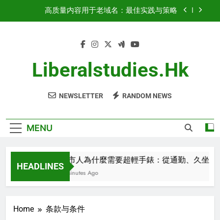
Skip
高质量内容用于老域名：最佳实践与策略
to
content
关键指标：Domain Authority、Backlink Profile、
Traffic History
域名权重：增长与优化策略
Liberalstudies.hk
都市人為什麼需要超輕手錶：從通勤、久坐到睡
眠，不影響日常生活的智能穿戴
NEWSLETTER
RANDOM NEWS
高质量内容用于老域名：最佳实践与策略
关键指标：Domain Authority、Backlink Profile、
Traffic History
MENU
域名权重：增长与优化策略
都市人為什麼需要超輕手錶：從通勤、久坐到
HEADLINES
2 Minutes Ago
Home
条款与条件