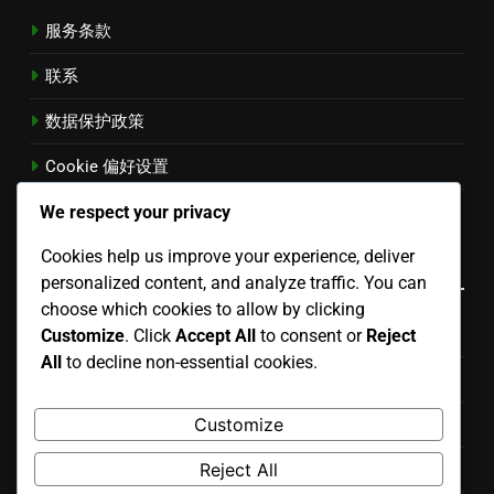
服务条款
联系
数据保护政策
Cookie 偏好设置
We respect your privacy
我们是谁
Cookies help us improve your experience, deliver
类别
personalized content, and analyze traffic. You can
choose which cookies to allow by clicking
技术SEO针对Aged Domains
Customize
. Click
Accept All
to consent or
Reject
All
to decline non-essential cookies.
未分类
Customize
老域名的Link Building技术
Reject All
衡量使用Aged Domains的成功