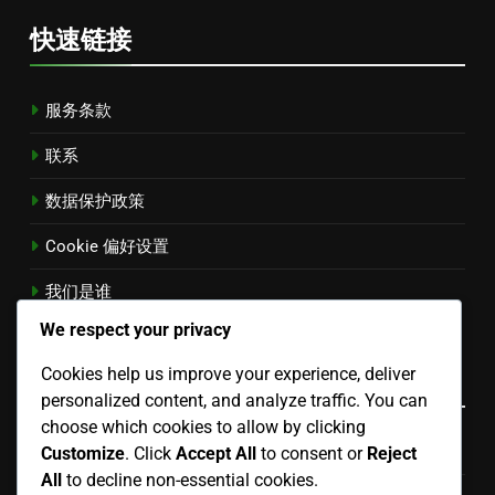
快速链接
服务条款
联系
数据保护政策
Cookie 偏好设置
我们是谁
Chinese
▾
We respect your privacy
Cookies help us improve your experience, deliver
类别
personalized content, and analyze traffic. You can
choose which cookies to allow by clicking
技术SEO针对Aged Domains
Customize
. Click
Accept All
to consent or
Reject
All
to decline non-essential cookies.