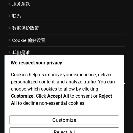
服务条款
联系
数据保护政策
Cookie 偏好设置
我们是谁
Chinese
▾
We respect your privacy
Cookies help us improve your experience, deliver
类别
personalized content, and analyze traffic. You can
choose which cookies to allow by clicking
技术SEO针对Aged Domains
Customize
. Click
Accept All
to consent or
Reject
All
to decline non-essential cookies.
未分类
Customize
老域名的Link Building技术
Reject All
衡量使用Aged Domains的成功